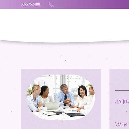
03-5752488
חן את
או על