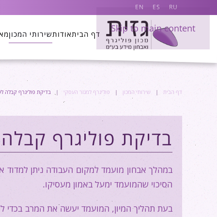
EN
ES
RU
Skip to main content
דף הבית
אודות
שירותי המכון
מא
דף הבית
שירותי המכון
פוליגרף למגזר העסקי
בדיקת פוליגרף קבלה לע
בדיקת פוליגרף קבלה 
במהלך אבחון מועמד למקום העבודה ניתן למדוד את
הסיכוי שהמועמד ימעל באמון מעסיקו.
בעת תהליך המיון, המועמד יעשה את המרב בכדי לה