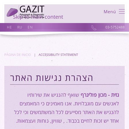
Menú
Skip to main content
HE
RU
EN
03-5752488
PÁGINA DE INICIO
ACCESSIBILITY STATEMENT
הצהרת נגישות האתר
גזית - מכון פוליגרף
שואף להנגיש את שירותיו
לאנשים עם מוגבלויות. אנו מאמינים כי המאמצים
להנגיש את האתר מסייעים לכל המשתמשים וכי לכל
אחד יש זכות לחיים בכבוד. , שוויון, נוחות ועצמאות.