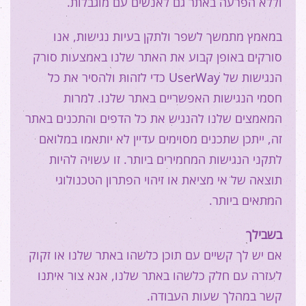
וללא הפרעה באתר גם לאנשים עם מוגבלות.
במאמץ מתמשך לשפר ולתקן בעיות נגישות, אנו
סורקים באופן קבוע את האתר שלנו באמצעות סורק
כדי לזהות ולהסיר את כל
UserWay
הנגישות של
חסמי הנגישות האפשריים באתר שלנו. למרות
המאמצים שלנו להנגיש את כל הדפים והתכנים באתר
זה, ייתכן שתכנים מסוימים עדיין לא יותאמו במלואם
לתקני הנגישות המחמירים ביותר. זו עשויה להיות
תוצאה של אי מציאת או זיהוי הפתרון הטכנולוגי
המתאים ביותר.
בשבילך
אם יש לך קשיים עם תוכן כלשהו באתר שלנו או זקוק
לעזרה עם חלק כלשהו באתר שלנו, אנא צור איתנו
קשר במהלך שעות העבודה.