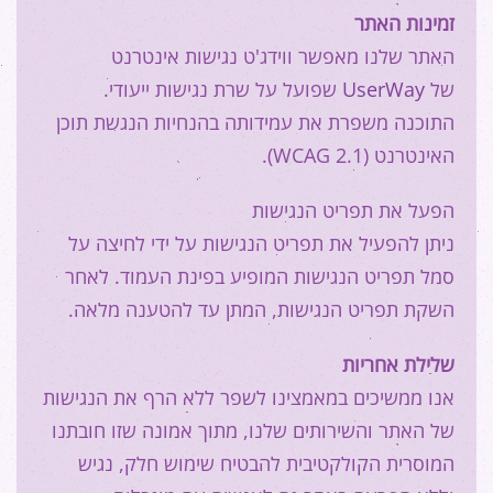
זמינות
האתר
האתר שלנו מאפשר ווידג'ט נגישות אינטרנט
שפועל על שרת נגישות ייעודי.
UserWay
של
התוכנה משפרת את עמידותה בהנחיות הנגשת תוכן
האינטרנט (WCAG 2.1).
הפעל את תפריט הנגישות
ניתן להפעיל את תפריט הנגישות על ידי לחיצה על
סמל תפריט הנגישות המופיע בפינת העמוד. לאחר
השקת תפריט הנגישות, המתן עד להטענה מלאה.
שלילת
אחריות
אנו ממשיכים במאמצינו לשפר ללא הרף את הנגישות
של האתר והשירותים שלנו, מתוך אמונה שזו חובתנו
המוסרית הקולקטיבית להבטיח שימוש חלק, נגיש