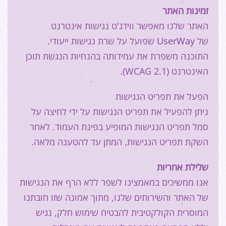
זמינות
האתר
האתר שלנו מאפשר ווידג'ט נגישות אינטרנט
שפועל על שרת נגישות ייעודי.
UserWay
של
התוכנה משפרת את עמידותה בהנחיות הנגשת תוכן
האינטרנט (WCAG 2.1).
הפעל את תפריט הנגישות
ניתן להפעיל את תפריט הנגישות על ידי לחיצה על
סמל תפריט הנגישות המופיע בפינת העמוד. לאחר
השקת תפריט הנגישות, המתן עד להטענה מלאה.
שלילת
אחריות
אנו ממשיכים במאמצינו לשפר ללא הרף את הנגישות
של האתר והשירותים שלנו, מתוך אמונה שזו חובתנו
המוסרית הקולקטיבית להבטיח שימוש חלק, נגיש