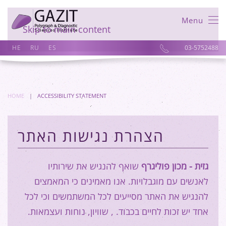
Menu
Skip to main content
HE
RU
ES
03-5752488
HOME
ACCESSIBILITY STATEMENT
הצהרת נגישות האתר
גזית - מכון פוליגרף
שואף להנגיש את שירותיו
לאנשים עם מוגבלויות. אנו מאמינים כי המאמצים
להנגיש את האתר מסייעים לכל המשתמשים וכי לכל
אחד יש זכות לחיים בכבוד. , שוויון, נוחות ועצמאות.