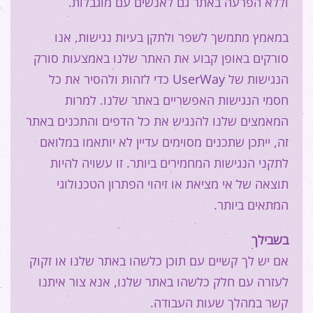
וללא הפרעה באתר גם לאנשים עם מוגבלות.
במאמץ מתמשך לשפר ולתקן בעיות נגישות, אנו
סורקים באופן קבוע את האתר שלנו באמצעות סורק
כדי לזהות ולהסיר את כל
UserWay
הנגישות של
חסמי הנגישות האפשריים באתר שלנו. למרות
המאמצים שלנו להנגיש את כל הדפים והתכנים באתר
זה, ייתכן שתכנים מסוימים עדיין לא יותאמו במלואם
לתקני הנגישות המחמירים ביותר. זו עשויה להיות
תוצאה של אי מציאת או זיהוי הפתרון הטכנולוגי
המתאים ביותר.
בשבילך
אם יש לך קשיים עם תוכן כלשהו באתר שלנו או זקוק
לעזרה עם חלק כלשהו באתר שלנו, אנא צור איתנו
קשר במהלך שעות העבודה.